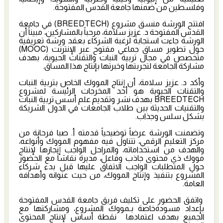
وفلسطين من ضمنها جامعة القدس المفتوحة.
افتتح الورشة منسق مشروع (BREEDTECH) في جامعة
القدس المفتوحة د. عزيز سلامة، مرحباً بالمشاركين، مبيناً أن
الورشة جاءت استجابةً لرغبة الشركاء بعقد ورشة تعريفية
حول تطوير مساق جماعي مفتوح عبر الإنترنت (MOOC)
متخصص في مجال تربية النبات والتقنات الحيوية، بهدف
مشاركة الجامعة لتجربتها وخبرتها بإنتاج هذا المساق.
وأكد د. عزيز سلامة، أن إنتاج المووك الخاص بتربية النبات
والتقنات الحيوية هو أحد المخرجات الرئيسة لمشروع
BREEDTECH بهدف نشر وتقديم علم أسس تربية النبات
والتقنيات الحديثة بين طلاب الجامعات في الدول الشريكة
بشكل سلس وجذاب.
وتضمنت الورشة عرضاً توضيحياً قدمته أ. صبا فرحانة من
مركز التعليم الرقمي، تتناول فيه مفهوم المووك وأنواعه،
والهدف من استخداماته، والمراحل الواجب إنجازها لإنتاج
مووك ذي محتوى جاذب وفاعل، مديرة نقاشاً مع الحضور
حول المتطلبات الواجب الاتفاق عليها قبل بدء شركاء
المشروع بتنفيذ وإنتاج المووك، من حيث عنوانه وأهدافه
العامة.
واتفق الحضور على تكليف فريق جامعة القدس المفتوحة
بإعداد مسودةخاصة بـمووك المشروع، ومشاركتها مع
الجميع بهدف اعتمادها نقطة أساس لإنتاج المحتوى